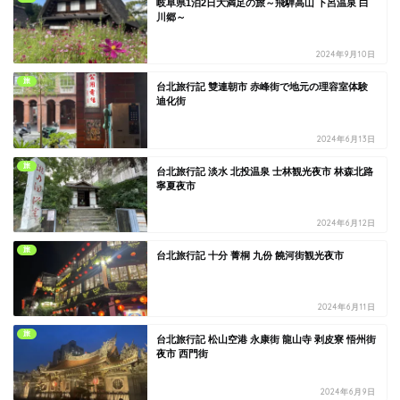
岐阜県1泊2日大満足の旅～飛騨高山 下呂温泉 白
川郷～
2024年9月10日
旅
台北旅行記 雙連朝市 赤峰街で地元の理容室体験
迪化街
2024年6月13日
旅
台北旅行記 淡水 北投温泉 士林観光夜市 林森北路
寧夏夜市
2024年6月12日
旅
台北旅行記 十分 菁桐 九份 饒河街観光夜市
2024年6月11日
旅
台北旅行記 松山空港 永康街 龍山寺 剥皮寮 悟州街
夜市 西門街
2024年6月9日