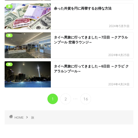
旅
余った外貨を円に両替するお得な方法
2024年5月31日
旅
タイへ男旅に行ってきました～7日目 ～クアラル
ンプール 空港ラウンジ～
2024年4月25日
旅
タイへ男旅に行ってきました～6日目 ～クラビ ク
アラルンプール～
2024年4月24日
...
1
2
16
HOME
旅