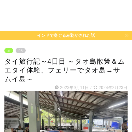
インドで身ぐるみ剥がされた話
旅
PR
タイ旅行記～4日目 ～タオ島散策＆ム
エタイ体験、フェリーでタオ島→サ
ムイ島～
2023年9月11日
/
2024年2月23日