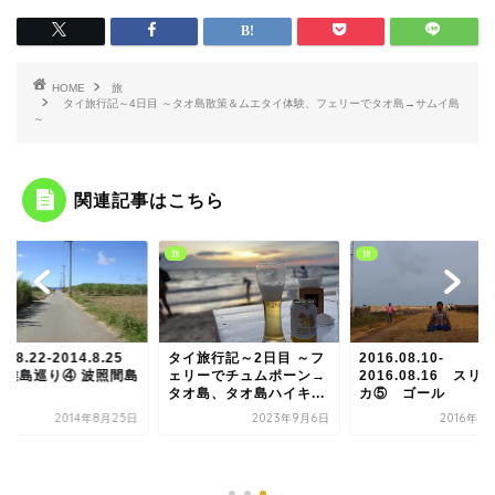
HOME
旅
タイ旅行記～4日目 ～タオ島散策＆ムエタイ体験、フェリーでタオ島→サムイ島
～
関連記事はこちら
旅
旅
14.8.22-2014.8.25
タイ旅行記～2日目 ～フ
2016.08.10-
縄離島巡り④ 波照間島
ェリーでチュムポーン→
2016.08.16 スリ
タオ島、タオ島ハイキ...
カ⑤ ゴール
2014年8月25日
2023年9月6日
2016年8