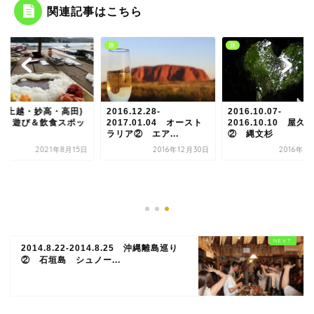
関連記事はこちら
旅
旅
旅
)
2016.12.28-
2016.10.07-
ッ
2017.01.04 オースト
2016.10.10 屋久島
ラリア② エア...
② 縄文杉
5日
2016年12月30日
2016年10月8日
新潟(上越
旅行 遊び
ト
2014.8.22-2014.8.25 沖縄離島巡り
② 石垣島 シュノー...