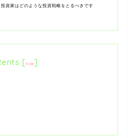
、投資家はどのような投資戦略をとるべきです
tents
[
]
hide