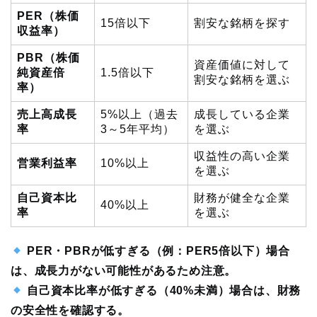
PER（株価
15倍以下
割安な銘柄を探す
収益率）
PBR（株価
資産価値に対して
純資産倍
1.5倍以下
割安な銘柄を選ぶ
率）
売上高成長
5%以上（過去
成長している企業
率
3～5年平均）
を選ぶ
収益性の高い企業
営業利益率
10%以上
を選ぶ
自己資本比
財務が健全な企業
40%以上
率
を選ぶ
PER・PBRが低すぎる（例：PER5倍以下）場合
は、成長力がない可能性があるため注意。
自己資本比率が低すぎる（40%未満）場合は、財務
の安全性を確認する。