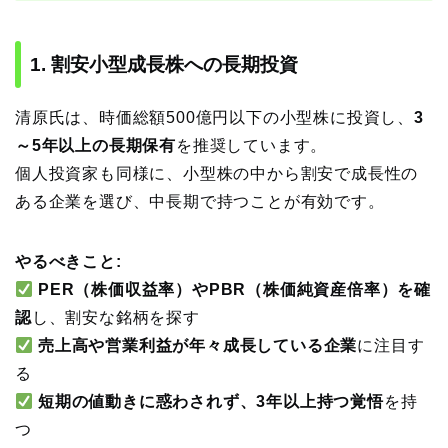
1. 割安小型成長株への長期投資
清原氏は、時価総額500億円以下の小型株に投資し、
3
～5年以上の長期保有
を推奨しています。
個人投資家も同様に、小型株の中から割安で成長性の
ある企業を選び、中長期で持つことが有効です。
やるべきこと:
PER（株価収益率）やPBR（株価純資産倍率）を確
認
し、割安な銘柄を探す
売上高や営業利益が年々成長している企業
に注目す
る
短期の値動きに惑わされず、3年以上持つ覚悟
を持
つ