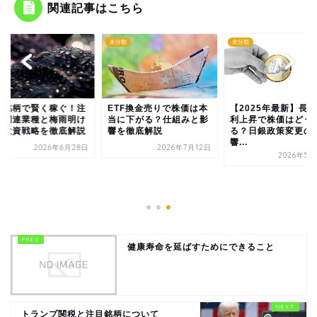
関連記事はこちら
類
未分類
未分類
雨銘柄で賢く稼ぐ！注
ETF換金売りで株価は本
【2025年最新】長
の関連業種と梅雨明け
当に下がる？仕組みと影
利上昇で株価はどう
の投資戦略を徹底解説
響を徹底解説
る？日銀政策変更の
響...
2026年6月28日
2026年7月12日
2026年5月
健康寿命を延ばすためにできること
トランプ関税と注目銘柄について